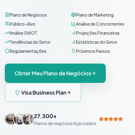
Plano de Negócios
Plano de Marketing
Público-Alvo
Análise de Concorrentes
Análise SWOT
Projeções Financeiras
Tendências do Setor
Estatísticas do Setor
Regulamentações
Próximos Passos
Obter Meu Plano de Negócios
Visa Business Plan
27.300+
Planos de negócios IA já criados