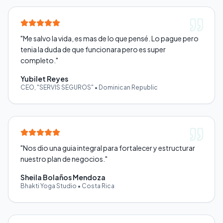
"
Me salvo la vida, es mas de lo que pensé. Lo pague pero
tenia la duda de que funcionara pero es super
completo.
"
Yubilet Reyes
CEO, "SERVIS SEGUROS"
•
Dominican Republic
"
Nos dio una guia integral para fortalecer y estructurar
nuestro plan de negocios.
"
Sheila Bolaños Mendoza
Bhakti Yoga Studio
•
Costa Rica