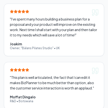
"
I've spent many hours building a business plan for a
proposal and your product will improve on the existing
work. Next time I shall start with your plan and then tailor
it to my needs which will save a lot of time!
"
Joakim
Owner, "Bälans Pilates Studio"
•
UK
"
This plan is well articulated, the fact that I can edit it
makes BizPlanner to be much better than option, also
the customer service interaction is worth an applaud.
"
Moffat Dingalo
R&D
•
Botswana