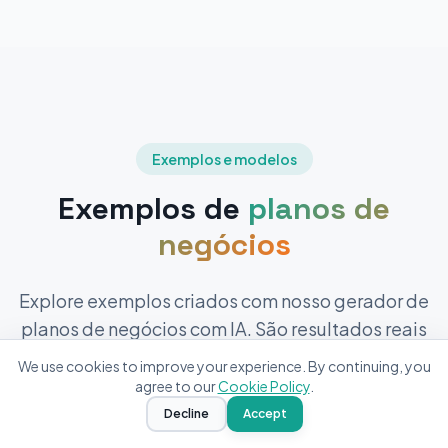
Exemplos e modelos
Exemplos de
planos de
negócios
Explore exemplos criados com nosso gerador de
planos de negócios com IA. São resultados reais
Leila
from
Ireland
mostrando a profundidade e personalização
We use cookies to improve your experience. By continuing, you
Generated a
Cleaning Service
business
possíveis.
agree to our
Cookie Policy
.
plan
16
minutes ago
Decline
Accept