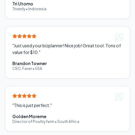
Tri Utomo
Trivenly
•
Indonesia
"
Just used your bizplanner! Nice job! Great tool. Tons of
value for $10.
"
Brandon Towner
CEO, Faver
•
USA
"
This is just perfect.
"
Golden Moreme
Director of Poultry farm
•
South Africa